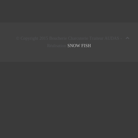
© Copyright 2015 Boucherie Charcuterie Traiteur AUDAS -
Réalisation
SNOW FISH